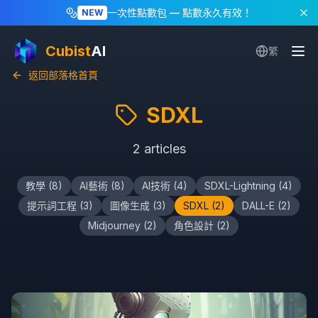
一次性點數包
— 點數永久有效！
NEW
Cubist
AI
繁
返回部落格首頁
SDXL
2
articles
教學
(
8
)
AI藝術
(
8
)
AI技術
(
4
)
SDXL-Lightning
(
4
)
提示詞工程
(
3
)
圖像生成
(
3
)
SDXL
(
2
)
DALL-E
(
2
)
Midjourney
(
2
)
角色設計
(
2
)