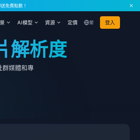
冊即送免費點數！
場景
AI模型
資源
定價
登入
繁
片解析度
社群媒體和專