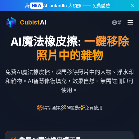
AI LinkedIn 大頭照
—— 免費體驗！
NEW
Cubist
AI
繁
AI魔法橡皮擦
:
一鍵移除
照片中的雜物
免費AI魔法橡皮擦，瞬間移除照片中的人物、浮水印
和雜物。AI智慧修復填充，效果自然。無需註冊即可
使用。
精準選擇
AI驅動
免費使用