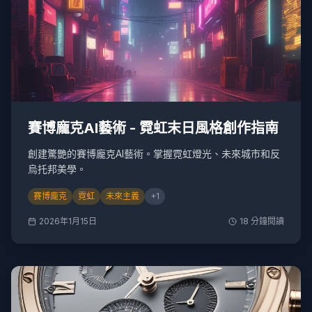
賽博龐克AI藝術 - 霓虹末日風格創作指南
創建驚艷的賽博龐克AI藝術。掌握霓虹燈光、未來城市和反
烏托邦美學。
賽博龐克
霓虹
未來主義
+
1
2026年1月15日
18
分鐘閱讀