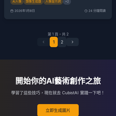
AI人像
頭像生成器
人像提示詞
+
2
2026年1月8日
24
分鐘閱讀
第
1
頁，共
2
1
2
開始你的AI藝術創作之旅
學習了這些技巧，現在就去 CubistAI 實踐一下吧！
立即生成圖片