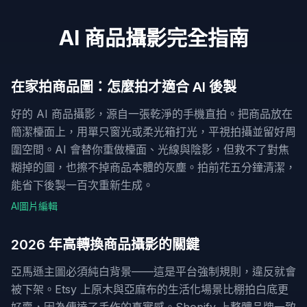
AI 商品攝影完全指南
在家拍商品圖：怎麼拍才適合 AI 後製
好的 AI 商品攝影，源自一張乾淨的手機直拍。把商品放在
簡潔檯面上，用單只窗光或柔光箱打光，平視拍攝並留好周
圍空間。AI 會替你重做檯面、光線與陰影，但救不了對焦
糊掉的圖，也擦不掉商品本體的灰塵。拍前花五分鐘清潔，
能省下後製一百次重新生成。
AI圖片編輯
2026 年高轉換商品攝影的關鍵
亞馬遜主圖必須純白背景——這是平台強制規則，違反就會
被下架。Etsy 上原木與亞麻布的生活化場景比棚拍白底更
好賣，因為傳達了手作的真實感。Shopify 上整體品牌一致