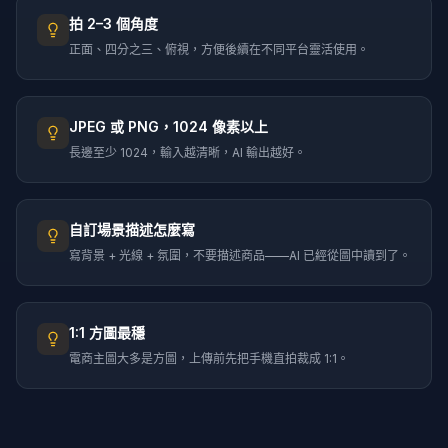
拍 2–3 個角度
正面、四分之三、俯視，方便後續在不同平台靈活使用。
JPEG 或 PNG，1024 像素以上
長邊至少 1024，輸入越清晰，AI 輸出越好。
自訂場景描述怎麼寫
寫背景 + 光線 + 氛圍，不要描述商品——AI 已經從圖中讀到了。
1:1 方圖最穩
電商主圖大多是方圖，上傳前先把手機直拍裁成 1:1。