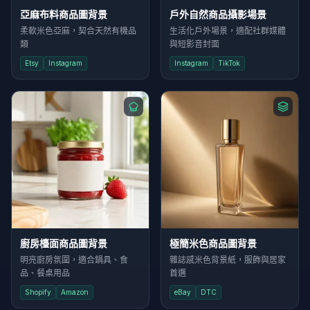
亞麻布料商品圖背景
戶外自然商品攝影場景
柔軟米色亞麻，契合天然有機品
生活化戶外場景，適配社群媒體
類
與短影音封面
Etsy
Instagram
Instagram
TikTok
廚房檯面商品圖背景
極簡米色商品圖背景
明亮廚房氛圍，適合鍋具、食
雜誌感米色背景紙，服飾與居家
品、餐桌用品
首選
Shopify
Amazon
eBay
DTC