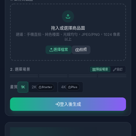
拖入或選擇商品圖
建議：手機直拍、純色檯面、光線均勻，JPEG/PNG，1024 像素
以上
選擇檔案
拍照
2. 選擇場景
預設場景
自訂
白色棚拍商品圖背景
大理石檯面商品攝影場景
原木桌面商品圖背景
現代水泥商品攝影場景
亞麻布料商品圖背景
戶外自然商品攝影場景
廚房檯面商品圖背景
極簡米色商品圖背景
畫質
1K
2K
4K
Starter
Plus
登入後生成