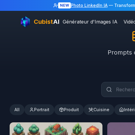
Photo LinkedIn IA
— Transforme
NEW
Cubist
AI
Générateur d'Images IA
Vidé
Prompts d
All
Portrait
Produit
Cuisine
Intér