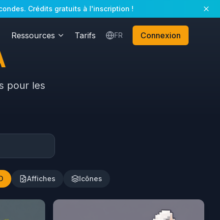
des. Crédits gratuits à l'inscription !
Ressources
Tarifs
Connexion
FR
A
s pour les
D
Affiches
Icônes