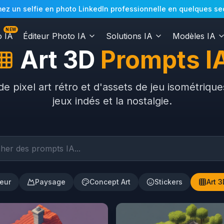
z un selfie en photo LinkedIn professionnelle en quelques secon
NEW
o IA
Éditeur Photo IA
Solutions IA
Modèles IA
Art 3D
Prompts I
e pixel art rétro et d'assets de jeu isométrique
jeux indés et la nostalgie.
ieur
Paysage
Concept Art
Stickers
Art 3