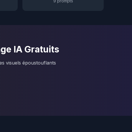
9
prompts
e IA Gratuits
es visuels époustouflants