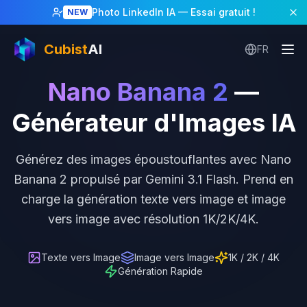
Photo LinkedIn IA
— Essai gratuit !
NEW
Cubist
AI
FR
Nano Banana 2
—
Générateur d'Images IA
Générez des images époustouflantes avec Nano
Banana 2 propulsé par Gemini 3.1 Flash. Prend en
charge la génération texte vers image et image
vers image avec résolution 1K/2K/4K.
Texte vers Image
Image vers Image
1K / 2K / 4K
Génération Rapide