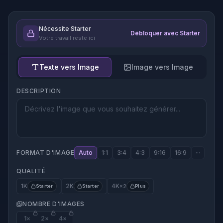
Nécessite Starter
Débloquer avec Starter
Votre travail reste ici
Texte vers Image
Image vers Image
DESCRIPTION
FORMAT D'IMAGE
Auto
1:1
3:4
4:3
9:16
16:9
···
QUALITÉ
1K
2K
4K
Starter
Starter
×2
Plus
NOMBRE D'IMAGES
1
×
2
×
4
×