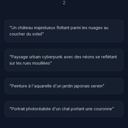
2
"
Un château majestueux flottant parmi les nuages au
Fantaisie
coucher du soleil
"
"
Paysage urbain cyberpunk avec des néons se reflétant
Science-Fiction
sur les rues mouillées
"
"
Peinture à l'aquarelle d'un jardin japonais serein
Art
"
"
Portrait photoréaliste d'un chat portant une couronne
Réaliste
"