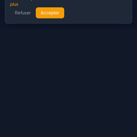
plus
Refuser
Accepter
Cubist
AI
CubistAI est un générateur d'images et éditeur photo IA gratuit.
Créez de superbes images avec des modèles IA et retouchez
vos photos avec de puissants outils IA.
Génération IA
Générateur d'Images IA
Générateur de Vidéo IA