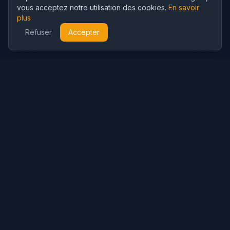
vous acceptez notre utilisation des cookies.
En savoir
plus
Refuser
Accepter
Cubist
AI
CubistAI est un générateur d'images et éditeur photo IA gratuit.
Créez de superbes images avec des modèles IA et retouchez
vos photos avec de puissants outils IA.
Génération IA
Générateur d'Images IA
Générateur de Vidéo IA