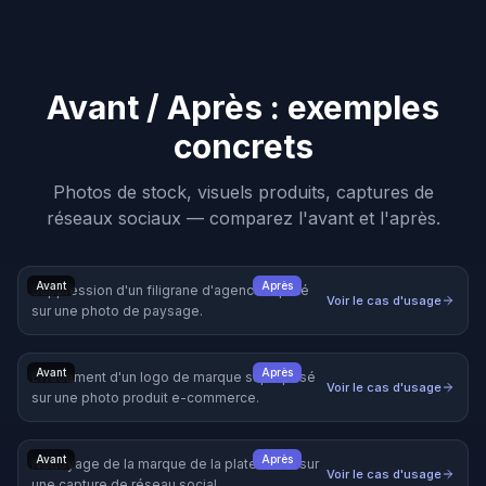
Avant / Après : exemples
concrets
Photos de stock, visuels produits, captures de
réseaux sociaux — comparez l'avant et l'après.
Avant
Après
Suppression d'un filigrane d'agence répété
Voir le cas d'usage
sur une photo de paysage.
Avant
Après
Effacement d'un logo de marque superposé
Voir le cas d'usage
sur une photo produit e-commerce.
Avant
Après
Nettoyage de la marque de la plateforme sur
Voir le cas d'usage
une capture de réseau social.