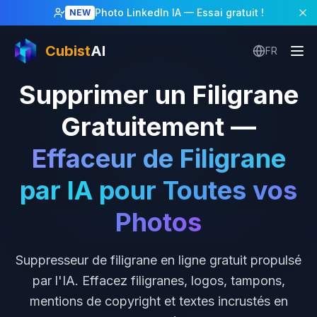
Photo LinkedIn IA
— Essai gratuit !
NEW
Cubist
AI
FR
Supprimer un Filigrane
Gratuitement
—
Effaceur de Filigrane
par IA pour Toutes vos
Photos
Suppresseur de filigrane en ligne gratuit propulsé
par l'IA. Effacez filigranes, logos, tampons,
mentions de copyright et textes incrustés en