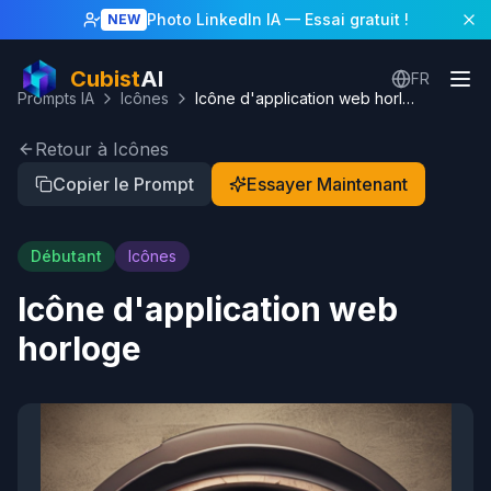
Photo LinkedIn IA
— Essai gratuit !
NEW
Cubist
AI
FR
Prompts IA
Icônes
Icône d'application web horloge
Retour à Icônes
Copier le Prompt
Essayer Maintenant
Débutant
Icônes
Icône d'application web
horloge