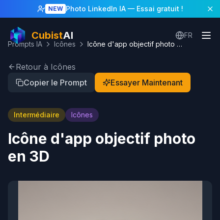
Photo LinkedIn IA
— Essai gratuit !
NEW
Cubist
AI
FR
Prompts IA
Icônes
Icône d'app objectif photo en 3D
Retour à Icônes
Copier le Prompt
Essayer Maintenant
Intermédiaire
Icônes
Icône d'app objectif photo
en 3D