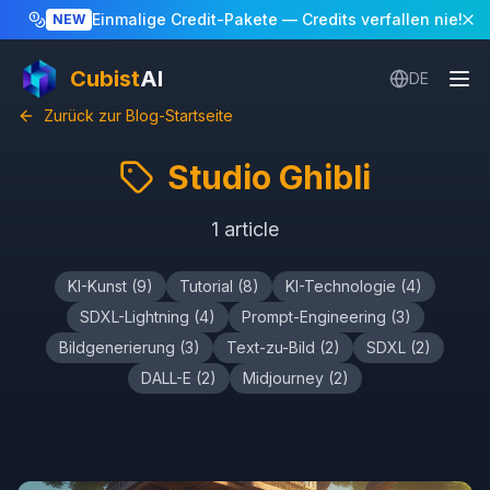
Einmalige Credit-Pakete
— Credits verfallen nie!
NEW
Cubist
AI
DE
Zurück zur Blog-Startseite
Studio Ghibli
1
article
KI-Kunst
(
9
)
Tutorial
(
8
)
KI-Technologie
(
4
)
SDXL-Lightning
(
4
)
Prompt-Engineering
(
3
)
Bildgenerierung
(
3
)
Text-zu-Bild
(
2
)
SDXL
(
2
)
DALL-E
(
2
)
Midjourney
(
2
)