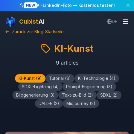
KI-LinkedIn-Foto
— Kostenlos testen!
NEW
Cubist
AI
DE
Zurück zur Blog-Startseite
KI-Kunst
9
articles
KI-Kunst
(
9
)
Tutorial
(
8
)
KI-Technologie
(
4
)
SDXL-Lightning
(
4
)
Prompt-Engineering
(
3
)
Bildgenerierung
(
3
)
Text-zu-Bild
(
2
)
SDXL
(
2
)
DALL-E
(
2
)
Midjourney
(
2
)