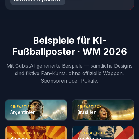
Beispiele für KI-
Fußballposter · WM 2026
Mit CubistAI generierte Beispiele — sämtliche Designs
sind fiktive Fan-Kunst, ohne offizielle Wappen,
Sponsoren oder Pokale.
CINEASTISCH
CINEASTISCH
Argentinien
Brasilien
VINTAGE-DRUCK
VINTAGE-DRUCK
Spanien
Frankreich