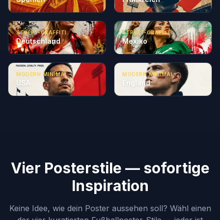
STREET-GRAFFITI
STREET-GRAFFITI
Deutschland
Mexiko
MODERN MINIMAL
MODERN MINIMAL
USA
England
Vier Posterstile — sofortige
Inspiration
Keine Idee, wie dein Poster aussehen soll? Wähl einen