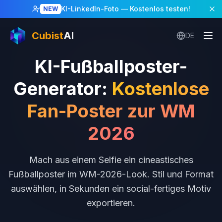
KI-LinkedIn-Foto
— Kostenlos testen!
NEW
Cubist
AI
DE
KI-Fußballposter-
Generator
:
Kostenlose
Fan-Poster zur WM
2026
Mach aus einem Selfie ein cineastisches
Fußballposter im WM-2026-Look. Stil und Format
auswählen, in Sekunden ein social-fertiges Motiv
exportieren.