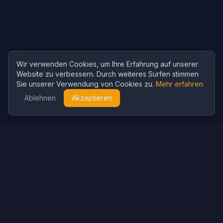
Wir verwenden Cookies, um Ihre Erfahrung auf unserer
Website zu verbessern. Durch weiteres Surfen stimmen
Sie unserer Verwendung von Cookies zu.
Mehr erfahren
Ablehnen
Akzeptieren
Cubist
AI
CubistAI ist ein kostenloser KI-Bildgenerator und Fotoeditor.
Erstellen Sie beeindruckende Bilder mit KI-Modellen und
bearbeiten Sie Fotos mit leistungsstarken KI-Tools.