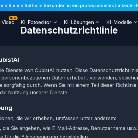
n Sie ein Selfie in Sekunden in ein professionelles LinkedIn-Fo
NEW
-Video
KI-Fotoeditor
KI-Lösungen
KI-Modelle
Datenschutzrichtlinie
bistAI
ie Dienste von CubistAI nutzen. Diese Datenschutzrichtlinie
re personenbezogenen Daten erheben, verwenden, speicher
ie sorgfältig durch. Wenn Sie mit einem Teil dieser Richtlini
e die Nutzung unserer Dienste.
bung
tionen, die wir erheben, umfassen unter anderem:
, die Sie angeben, wie E-Mail-Adresse, Benutzername usw.
 für die Bildgenerierung bereitstellen