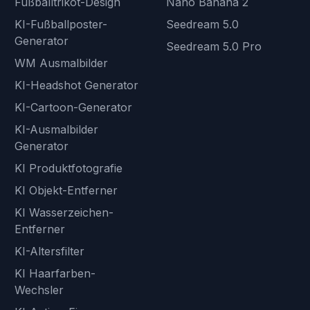
Fußballtrikot-Design
Nano Banana 2
KI-Fußballposter-
Seedream 5.0
Generator
Seedream 5.0 Pro
WM Ausmalbilder
KI-Headshot Generator
KI-Cartoon-Generator
KI-Ausmalbilder
Generator
KI Produktfotografie
KI Objekt-Entferner
KI Wasserzeichen-
Entferner
KI-Altersfilter
KI Haarfarben-
Wechsler