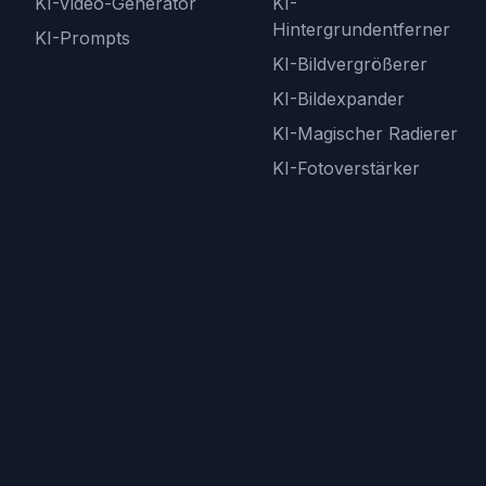
KI-Video-Generator
KI-
Hintergrundentferner
KI-Prompts
KI-Bildvergrößerer
KI-Bildexpander
KI-Magischer Radierer
KI-Fotoverstärker