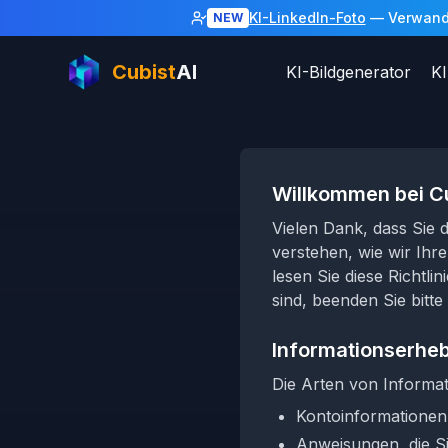
KI-LinkedIn-Foto
— Verwandel
NEW
Cubist
AI
KI-Bildgenerator
KI
Willkommen bei Cu
Vielen Dank, dass Sie d
verstehen, wie wir Ih
lesen Sie diese Richtlin
sind, beenden Sie bitt
Informationserhe
Die Arten von Informa
Kontoinformationen
Anweisungen, die Sie