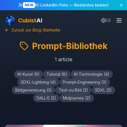
KI-LinkedIn-Foto
— Kostenlos testen!
NEW
Cubist
AI
DE
Zurück zur Blog-Startseite
Prompt-Bibliothek
1
article
KI-Kunst
(
9
)
Tutorial
(
8
)
KI-Technologie
(
4
)
SDXL-Lightning
(
4
)
Prompt-Engineering
(
3
)
Bildgenerierung
(
3
)
Text-zu-Bild
(
2
)
SDXL
(
2
)
DALL-E
(
2
)
Midjourney
(
2
)