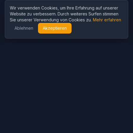
Wir verwenden Cookies, um Ihre Erfahrung auf unserer
Website zu verbessern. Durch weiteres Surfen stimmen
Sie unserer Verwendung von Cookies zu.
Mehr erfahren
Ablehnen
Akzeptieren
Cubist
AI
CubistAI ist ein kostenloser KI-Bildgenerator und Fotoeditor.
Erstellen Sie beeindruckende Bilder mit KI-Modellen und
bearbeiten Sie Fotos mit leistungsstarken KI-Tools.
KI-Generierung
KI-Bildgenerator