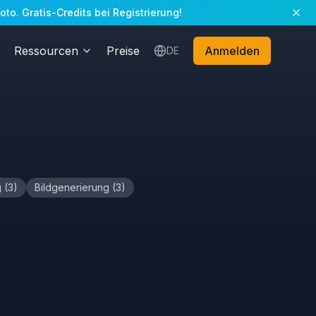
to. Gratis-Credits bei Registrierung!
Ressourcen
Preise
Anmelden
DE
g
(
3
)
Bildgenerierung
(
3
)