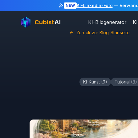
KI-LinkedIn-Foto
— Verwandel
NEW
Cubist
AI
KI-Bildgenerator
KI
Zurück zur Blog-Startseite
KI-Kunst
(
9
)
Tutorial
(
8
)