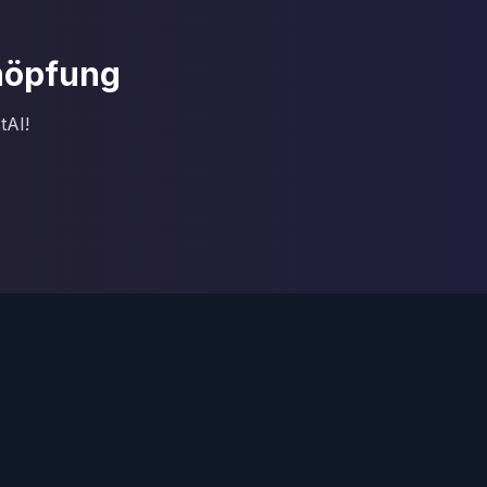
chöpfung
tAI!