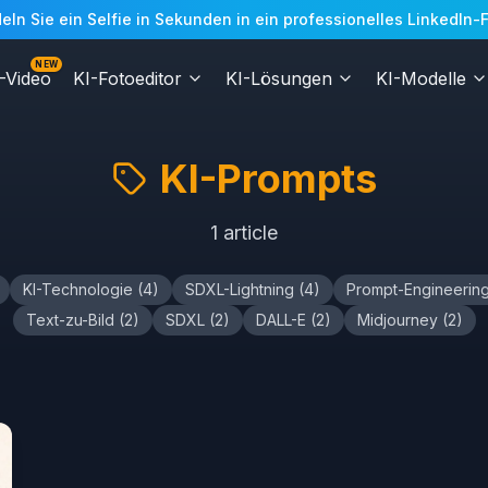
n Sie ein Selfie in Sekunden in ein professionelles LinkedIn-Fo
NEW
-Video
KI-Fotoeditor
KI-Lösungen
KI-Modelle
KI-Prompts
1
article
KI-Technologie
(
4
)
SDXL-Lightning
(
4
)
Prompt-Engineerin
Text-zu-Bild
(
2
)
SDXL
(
2
)
DALL-E
(
2
)
Midjourney
(
2
)