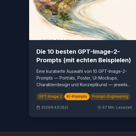
Die 10 besten GPT-Image-2-
Prompts (mit echten Beispielen)
Eine kuratierte Auswahl von 10 GPT-Image-2-
Prompts — Porträts, Poster, UI-Mockups,
Charakterdesign und Konzeptkunst — jeweils
mit vollständigem Prompt, generiertem Bild und
GPT Image 2
KI-Prompts
Prompt-Engineering
der Idee dahinter.
2026年4月26日
67
Min. Lesezeit