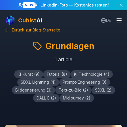
KI-LinkedIn-Foto
— Kostenlos testen!
NEW
Cubist
AI
DE
Zurück zur Blog-Startseite
Grundlagen
1
article
KI-Kunst
(
9
)
Tutorial
(
8
)
KI-Technologie
(
4
)
SDXL-Lightning
(
4
)
Prompt-Engineering
(
3
)
Bildgenerierung
(
3
)
Text-zu-Bild
(
2
)
SDXL
(
2
)
DALL-E
(
2
)
Midjourney
(
2
)