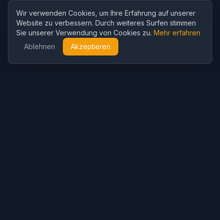
Wir verwenden Cookies, um Ihre Erfahrung auf unserer
Website zu verbessern. Durch weiteres Surfen stimmen
Sie unserer Verwendung von Cookies zu.
Mehr erfahren
Ablehnen
Akzeptieren
Cubist
AI
CubistAI ist ein kostenloser KI-Bildgenerator und Fotoeditor.
Erstellen Sie beeindruckende Bilder mit KI-Modellen und
bearbeiten Sie Fotos mit leistungsstarken KI-Tools.
KI-Generierung
KI-Bildgenerator