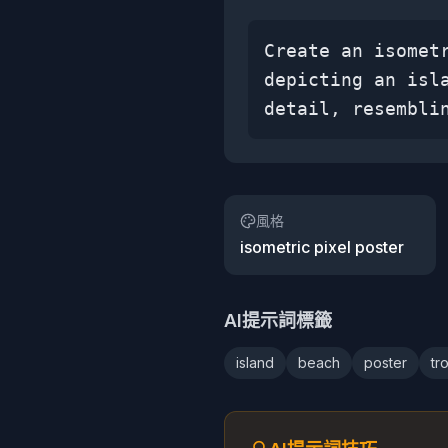
Create an isomet
depicting an isl
detail, resembli
風格
isometric pixel poster
AI提示詞標籤
island
beach
poster
tr