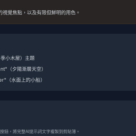
的視覺焦點，以及有限但鮮明的用色。
n"（冬季小木屋）主題
adient"（夕陽漸層天空）
 water"（水面上的小船）
按鈕，將完整AI提示詞文字複製到剪貼簿。