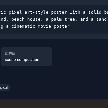
ric pixel art-style poster with a solid b
and, beach house, a palm tree, and a sand
ng a cinematic movie poster.
構圖
scene composition
opical