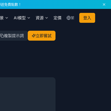
冊即送免費點數！
場景
AI模型
資源
定價
登入
繁
複製提示詞
立即嘗試