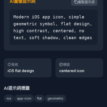
AI圖像提示詞
複製提示詞
Modern iOS app icon, simple
geometric symbol, flat design,
high contrast, centered, no
text, soft shadow, clean edges
風格
構圖
iOS flat design
centered icon
AI提示詞標籤
ios
app-icon
flat
geometric