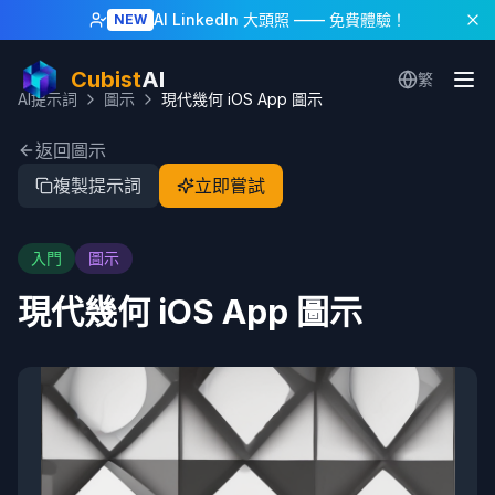
AI LinkedIn 大頭照
—— 免費體驗！
NEW
Cubist
AI
繁
AI提示詞
圖示
現代幾何 iOS App 圖示
返回圖示
複製提示詞
立即嘗試
入門
圖示
現代幾何 iOS App 圖示