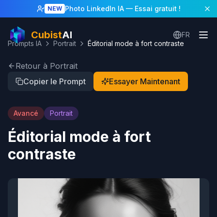
Photo LinkedIn IA
— Essai gratuit !
NEW
Cubist
AI
FR
Prompts IA
Portrait
Éditorial mode à fort contraste
Retour à Portrait
Copier le Prompt
Essayer Maintenant
Avancé
Portrait
Éditorial mode à fort
contraste