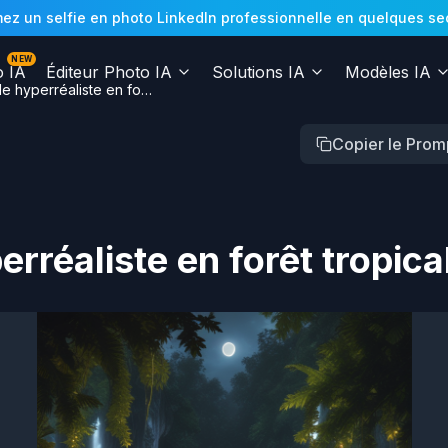
z un selfie en photo LinkedIn professionnelle en quelques secon
NEW
o IA
Éditeur Photo IA
Solutions IA
Modèles IA
Cascade hyperréaliste en forêt tropicale
Copier le Prom
rréaliste en forêt tropica