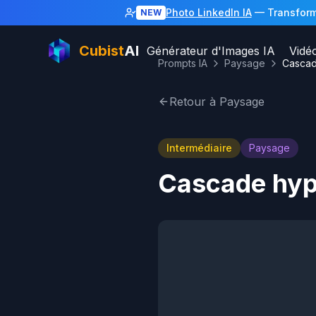
Photo LinkedIn IA
— Transforme
NEW
Cubist
AI
Générateur d'Images IA
Vidé
Prompts IA
Paysage
Retour à Paysage
Intermédiaire
Paysage
Cascade hype