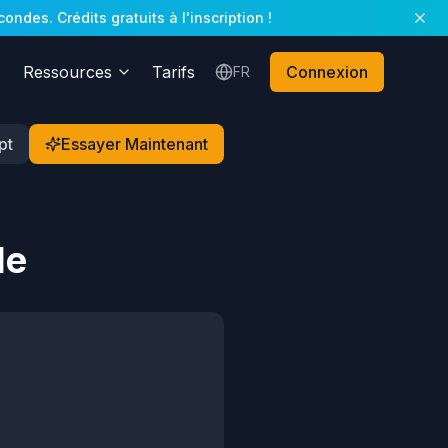
des. Crédits gratuits à l'inscription !
Ressources
Tarifs
Connexion
FR
pt
Essayer Maintenant
le