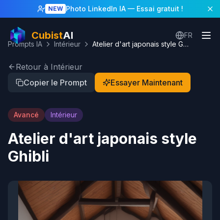
Photo LinkedIn IA
— Essai gratuit !
NEW
Cubist
AI
FR
Prompts IA
Intérieur
Atelier d'art japonais style Ghibli
Retour à Intérieur
Copier le Prompt
Essayer Maintenant
Avancé
Intérieur
Atelier d'art japonais style
Ghibli