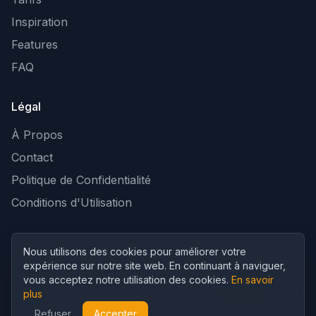
Inspiration
Features
FAQ
Légal
À Propos
Contact
Politique de Confidentialité
Conditions d'Utilisation
Nous utilisons des cookies pour améliorer votre
© 2026 CubistAI. Tous droits réservés.
expérience sur notre site web. En continuant à naviguer,
vous acceptez notre utilisation des cookies.
En savoir
support@cubistai.app
plus
English
简体中文
繁體中文
日本語
한국어
Español
Français
Deutsch
Português
Русский
العربية
Refuser
Accepter