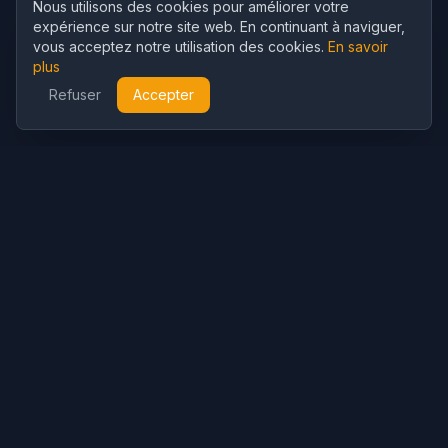
Nous utilisons des cookies pour améliorer votre
expérience sur notre site web. En continuant à naviguer,
vous acceptez notre utilisation des cookies.
En savoir
plus
Refuser
Accepter
Cubist
AI
CubistAI est un générateur d'images et éditeur photo IA gratuit.
Créez de superbes images avec des modèles IA et retouchez
vos photos avec de puissants outils IA.
Génération IA
Générateur d'Images IA