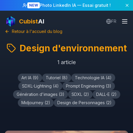
Photo LinkedIn IA
— Essai gratuit !
NEW
Cubist
AI
FR
Retour à l'accueil du blog
Design d'environnement
1
article
Art IA
(
9
)
Tutoriel
(
8
)
Technologie IA
(
4
)
SDXL-Lightning
(
4
)
Prompt Engineering
(
3
)
Génération d'images
(
3
)
SDXL
(
2
)
DALL-E
(
2
)
Midjourney
(
2
)
Design de Personnages
(
2
)