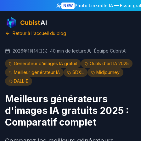
Photo LinkedIn IA
— Essai gratu
NEW
Cubist
AI
Retour à l'accueil du blog
2026年1月14日
40
min de lecture
Équipe CubistAI
Générateur d'images IA gratuit
Outils d'art IA 2025
Meilleur générateur IA
SDXL
Midjourney
DALL-E
Meilleurs générateurs
d'images IA gratuits 2025 :
Comparatif complet
Comparez les meilleurs générateurs