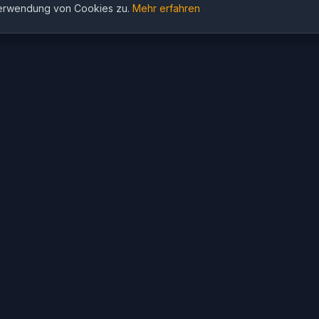
Verwendung von Cookies zu.
Mehr erfahren
KI-Lösungen
KI-Modelle
⚽
WM 2026 KI-Tools
GPT Image 2
Fußballtrikot-Design
Nano Banana 2
KI-Fußballposter-
Seedream 5.0
Generator