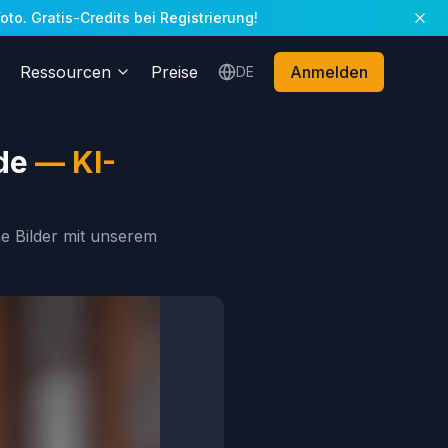
to. Gratis-Credits bei Registrierung!
Ressourcen
Preise
Anmelden
DE
de
—
KI-
e Bilder mit unserem