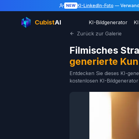
KI-LinkedIn-Foto
— Verwandel
NEW
Cubist
AI
KI-Bildgenerator
KI
Zurück zur Galerie
Filmisches Str
generierte Kun
Entdecken Sie dieses KI-gene
kostenlosen KI-Bildgenerator 