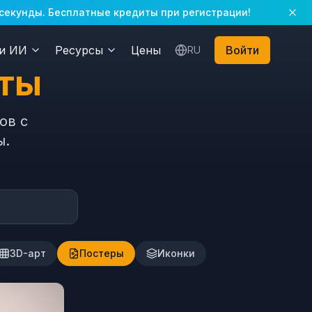
 секунды. Бесплатные кредиты при регистрации!
и ИИ
Ресурсы
Цены
Войти
RU
пты
ов с
ы.
3D-арт
Постеры
Иконки