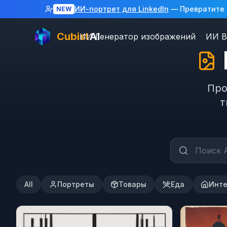
ИИ-портрет для LinkedIn
— Превратите с
NEW
Cubist
AI
ИИ Генератор изображений
ИИ В
Про
т
All
Портреты
Товары
Еда
Инт