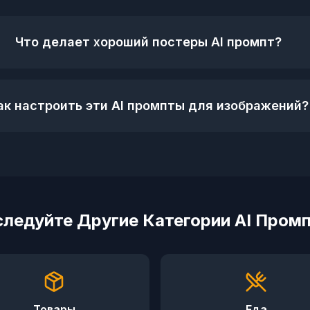
Что делает хороший постеры AI промпт?
ак настроить эти AI промпты для изображений?
ледуйте Другие Категории AI Пром
Товары
Еда