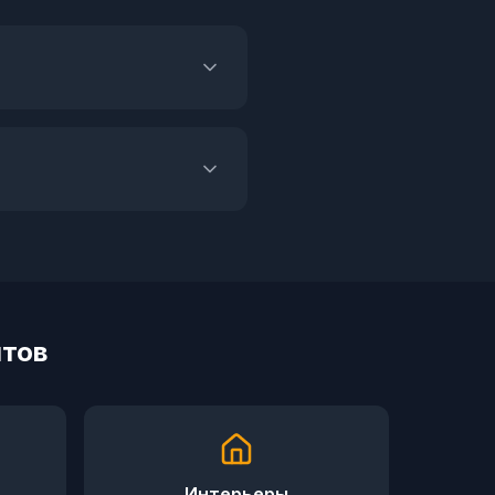
птов
Интерьеры