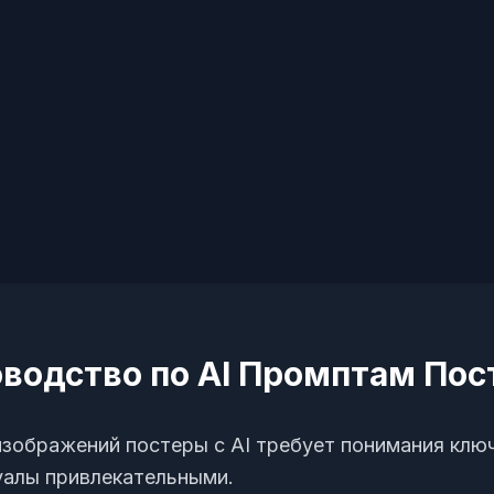
водство по AI Промптам По
зображений постеры с AI требует понимания клю
уалы привлекательными.