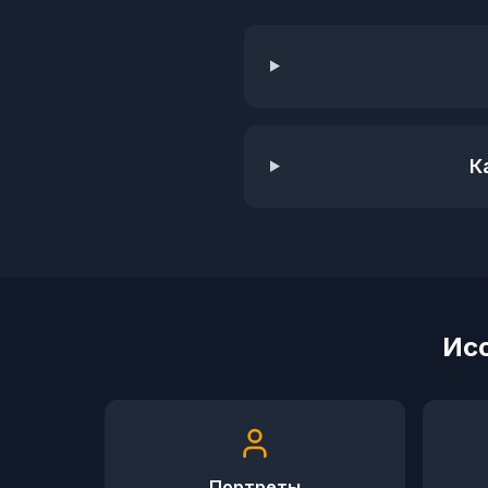
К
Исс
Портреты