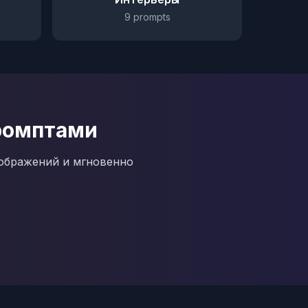
9
prompts
Промптами
зображений и мгновенно