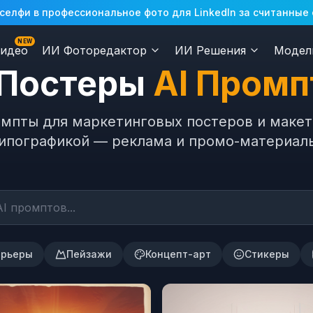
елфи в профессиональное фото для LinkedIn за считанные
NEW
идео
ИИ Фоторедактор
ИИ Решения
Модел
Постеры
AI Пром
мпты для маркетинговых постеров и макет
ипографикой — реклама и промо-материал
ерьеры
Пейзажи
Концепт-арт
Стикеры