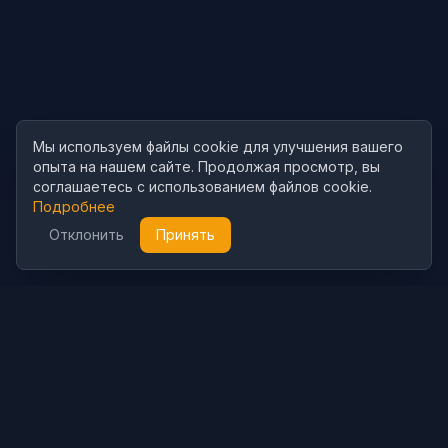
Мы используем файлы cookie для улучшения вашего
опыта на нашем сайте. Продолжая просмотр, вы
соглашаетесь с использованием файлов cookie.
Подробнее
Отклонить
Принять
Cubist
AI
CubistAI — бесплатный ИИ-генератор изображений и
фоторедактор. Создавайте потрясающие изображения с
помощью моделей ИИ и редактируйте фото мощными ИИ-