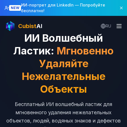
ИИ-портрет для LinkedIn
— Попробуйте
NEW
бесплатно!
Cubist
AI
RU
ИИ Волшебный
Ластик
:
Мгновенно
Удаляйте
Нежелательные
Объекты
Бесплатный ИИ волшебный ластик для
мгновенного удаления нежелательных
объектов, людей, водяных знаков и дефектов