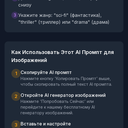
снизу
Укажите жанр: "sci-fi" (фантастика),
3
"thriller" (триллер) или "drama" (драма)
Как Использовать Этот AI Промпт для
Изображений
Скопируйте AI промпт
1
Нажмите кнопку 'Копировать Промпт' выше,
чтобы скопировать полный текст AI промпта.
Откройте AI генератор изображений
2
Нажмите 'Попробовать Сейчас' или
перейдите к нашему бесплатному AI
генератору изображений.
Вставьте и настройте
3