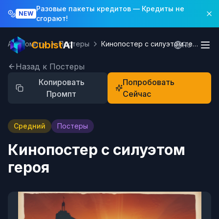
Разовые пакеты кредитов
— Кредиты не
NEW
сгорают!
Cubist
AI
AI Промпты
Постеры
Кинопостер с силуэтом героя
RU
Назад к Постеры
Копировать
Попробовать
Промпт
Сейчас
Средний
Постеры
Кинопостер с силуэтом
героя