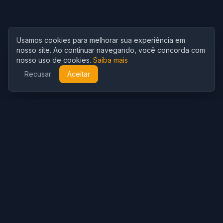
Usamos cookies para melhorar sua experiência em
nosso site. Ao continuar navegando, você concorda com
nosso uso de cookies.
Saiba mais
Recusar
Aceitar
Cubist
AI
CubistAI é um gerador de imagens e editor de fotos com IA
gratuito. Crie imagens impressionantes com modelos de IA e
edite fotos com poderosas ferramentas de IA.