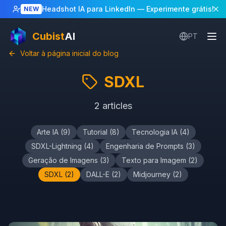
Headshot IA para LinkedIn
— Experimente grátis!
NEW
Cubist
AI
PT
Voltar à página inicial do blog
SDXL
2
articles
Arte IA
(
9
)
Tutorial
(
8
)
Tecnologia IA
(
4
)
SDXL-Lightning
(
4
)
Engenharia de Prompts
(
3
)
Geração de Imagens
(
3
)
Texto para Imagem
(
2
)
SDXL
(
2
)
DALL-E
(
2
)
Midjourney
(
2
)