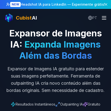
Headshot IA para LinkedIn
— Experimente grátis!
NEW
Cubist
AI
PT
Expansor de Imagens
IA
:
Expanda Imagens
Além das Bordas
Expansor de Imagens IA gratuito para estender
suas imagens perfeitamente. Ferramenta de
outpainting IA cria novo conteúdo além das
bordas originais. Sem necessidade de cadastro.
Resultados Instantâneos
Outpainting IA
Gratuito