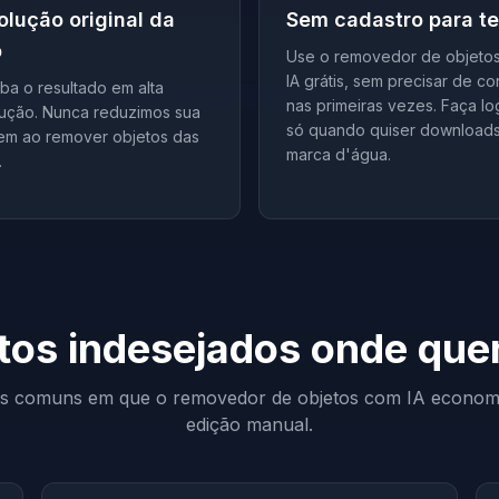
olução original da
Sem cadastro para te
o
Use o removedor de objeto
IA grátis, sem precisar de co
a o resultado em alta
nas primeiras vezes. Faça lo
lução. Nunca reduzimos sua
só quando quiser download
em ao remover objetos das
marca d'água.
.
os indesejados onde que
os comuns em que o removedor de objetos com IA econom
edição manual.