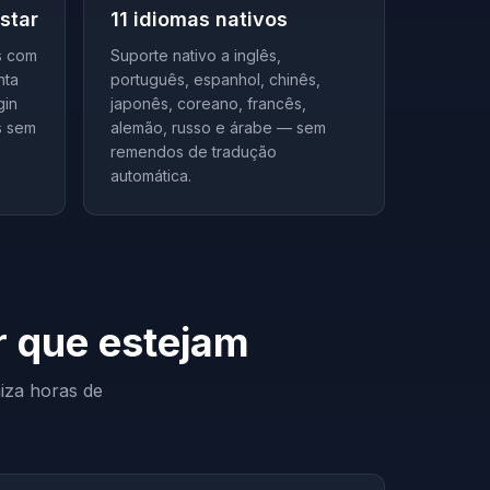
star
11 idiomas nativos
s com
Suporte nativo a inglês,
nta
português, espanhol, chinês,
gin
japonês, coreano, francês,
s sem
alemão, russo e árabe — sem
remendos de tradução
automática.
r que estejam
iza horas de