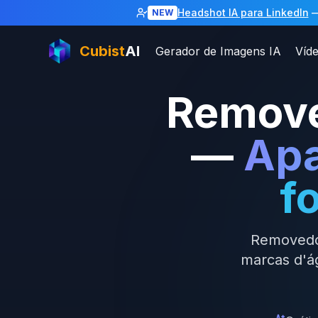
Headshot IA para LinkedIn
—
NEW
Cubist
AI
Gerador de Imagens IA
Víd
Remove
—
Apa
f
Removedor
marcas d'ág