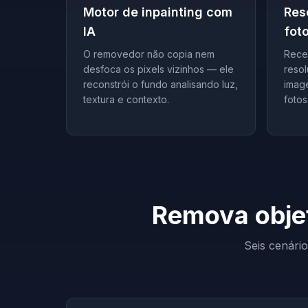
Motor de inpainting com
Res
IA
fot
O removedor não copia nem
Receb
desfoca os pixels vizinhos — ele
reso
reconstrói o fundo analisando luz,
imag
textura e contexto.
fotos
Remova objet
Seis cenári