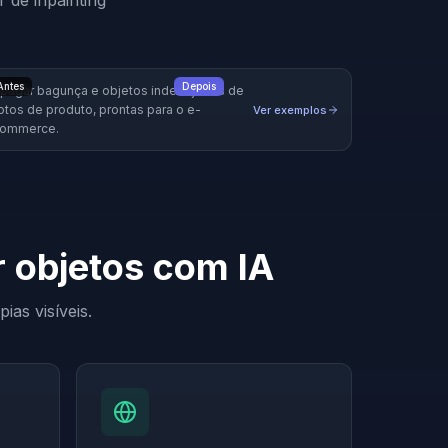
 de inpainting
Antes
Depois
pagar bagunça e objetos indesejados de
otos de produto, prontas para o e-
Ver exemplos
ommerce.
r objetos com IA
as visíveis.