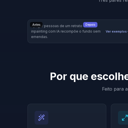
Três pares re
Antes
Depois
Apagar pessoas de um retrato — o
inpainting com IA recompõe o fundo sem
Ver exemplos
emendas.
Por que escolhe
Feito para 