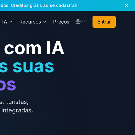
s. Créditos grátis ao se cadastrar!
 IA
Recursos
Preços
Entrar
PT
 com IA
s suas
os
 turistas,
 integradas,