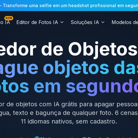
 Transforme uma selfie em um headshot profissional em segundo
NEW
eo IA
Editor de Fotos IA
Soluções IA
Modelos de
dor de Objetos
gue objetos da
otos em segund
 de objetos com IA grátis para apagar pessoas,
ua, texto e bagunça de qualquer foto. 6 cenas
11 idiomas nativos, sem cadastro.