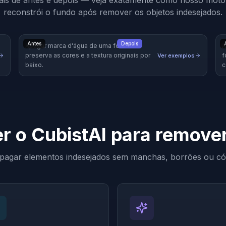
ais de antes e depois — veja exatamente como nosso motor
reconstrói o fundo após remover os objetos indesejados.
Antes
Depois
Apagar marca d'água de uma foto —
A
preserva as cores e a textura originais por
f
Ver exemplos
baixo.
c
r o CubistAI para remove
apagar elementos indesejados sem manchas, borrões ou cópi