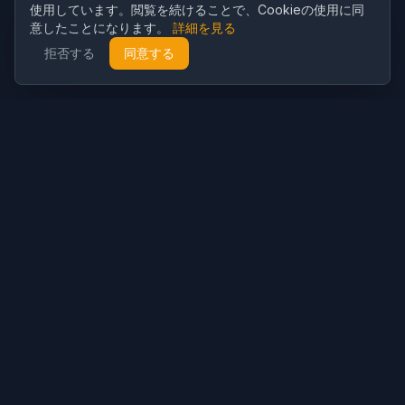
使用しています。閲覧を続けることで、Cookieの使用に同
意したことになります。
詳細を見る
拒否する
同意する
Cubist
AI
CubistAI は無料の AI 画像生成・写真編集ツールです。AI モデルで
美しい画像を作成し、強力な AI ツールで写真を編集できます。
AI生成
AI画像ジェネレーター
AI動画ジェネレーター
AIプロンプト