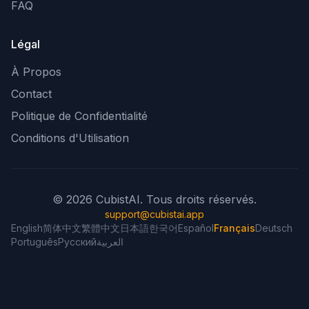
FAQ
Légal
À Propos
Contact
Politique de Confidentialité
Conditions d'Utilisation
© 2026 CubistAI. Tous droits réservés.
support@cubistai.app
English
简体中文
繁體中文
日本語
한국어
Español
Français
Deutsch
Português
Русский
العربية