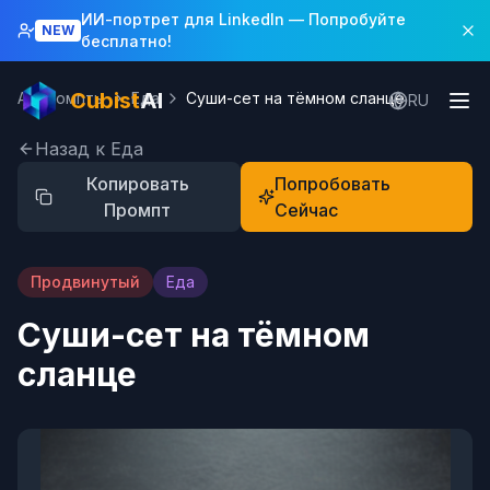
ИИ-портрет для LinkedIn
— Попробуйте
NEW
бесплатно!
Cubist
AI
AI Промпты
Еда
Суши-сет на тёмном сланце
RU
Назад к Еда
Копировать
Попробовать
Промпт
Сейчас
Продвинутый
Еда
Суши-сет на тёмном
сланце