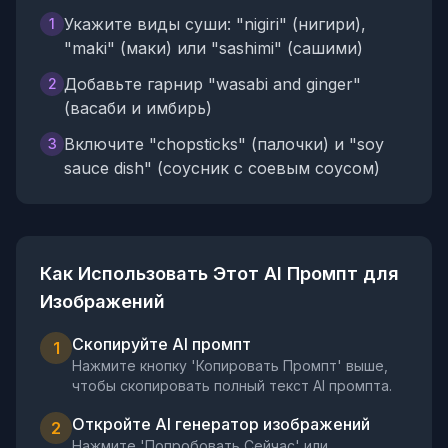
Укажите виды суши: "nigiri" (нигири),
1
"maki" (маки) или "sashimi" (сашими)
Добавьте гарнир "wasabi and ginger"
2
(васаби и имбирь)
Включите "chopsticks" (палочки) и "soy
3
sauce dish" (соусник с соевым соусом)
Как Использовать Этот AI Промпт для
Изображений
Скопируйте AI промпт
1
Нажмите кнопку 'Копировать Промпт' выше,
чтобы скопировать полный текст AI промпта.
Откройте AI генератор изображений
2
Нажмите 'Попробовать Сейчас' или