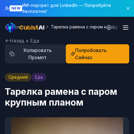
ИИ-портрет для LinkedIn
— Попробуйте
NEW
бесплатно!
Cubist
AI
AI Промпты
Еда
Тарелка рамена с паром крупным планом
RU
Назад к Еда
Копировать
Попробовать
Промпт
Сейчас
Средний
Еда
Тарелка рамена с паром
крупным планом