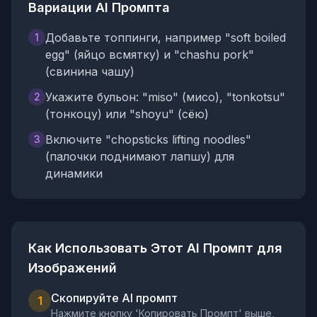
Вариации AI Промпта
Добавьте топпинги, например "soft boiled
1
egg" (яйцо всмятку) и "chashu pork"
(свинина чашу)
Укажите бульон: "miso" (мисо), "tonkotsu"
2
(тонкоцу) или "shoyu" (сёю)
Включите "chopsticks lifting noodles"
3
(палочки поднимают лапшу) для
динамики
Как Использовать Этот AI Промпт для
Изображений
Скопируйте AI промпт
1
Нажмите кнопку 'Копировать Промпт' выше,