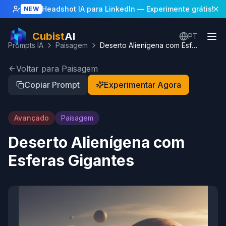
Headshot IA para LinkedIn
— Experimente grátis!
NEW
Cubist
AI
PT
Prompts IA
Paisagem
Deserto Alienígena com Esferas Gigantes
Voltar para Paisagem
Copiar Prompt
Experimentar Agora
Avançado
Paisagem
Deserto Alienígena com
Esferas Gigantes