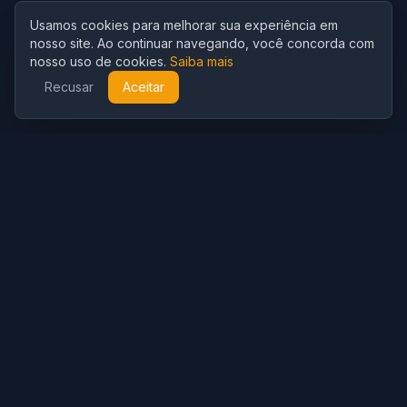
Usamos cookies para melhorar sua experiência em
nosso site. Ao continuar navegando, você concorda com
nosso uso de cookies.
Saiba mais
Recusar
Aceitar
Cubist
AI
CubistAI é um gerador de imagens e editor de fotos com IA
gratuito. Crie imagens impressionantes com modelos de IA e
edite fotos com poderosas ferramentas de IA.
Geração IA
Gerador de Imagens IA