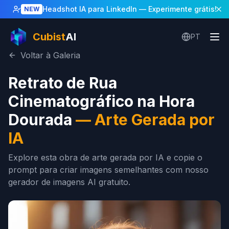
Headshot IA para LinkedIn
— Experimente grátis!
NEW
Cubist
AI
PT
Voltar à Galeria
Retrato de Rua
Cinematográfico na Hora
Dourada
—
Arte Gerada por
IA
Explore esta obra de arte gerada por IA e copie o
prompt para criar imagens semelhantes com nosso
gerador de imagens AI gratuito.