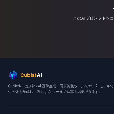
このAIプロンプトを
Cubist
AI
CubistAI は無料の AI 画像生成・写真編集ツールです。AI モデル
い画像を作成し、強力な AI ツールで写真を編集できます。