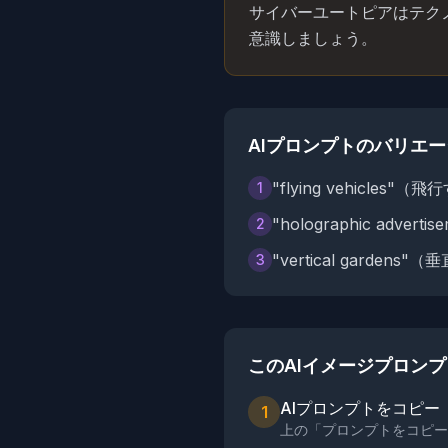
サイバーユートピアはテク
意識しましょう。
AIプロンプトのバリエ
"flying vehicle
1
"holographic adv
2
"vertical garde
3
このAIイメージプロン
AIプロンプトをコピー
1
上の「プロンプトをコピー