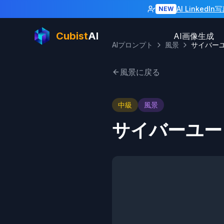
AI LinkedI
NEW
Cubist
AI
AI画像生成
AIプロンプト
風景
サイバー
風景に戻る
中級
風景
サイバーユー