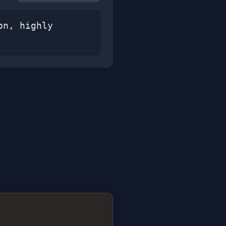
on, highly