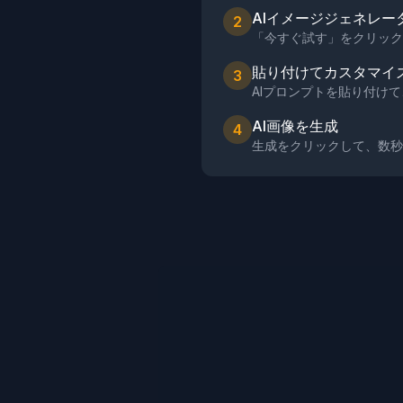
AIイメージジェネレー
2
「今すぐ試す」をクリック
貼り付けてカスタマイ
3
AIプロンプトを貼り付け
AI画像を生成
4
生成をクリックして、数秒