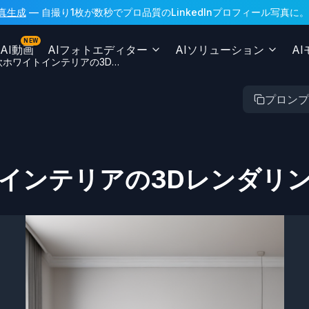
n写真生成
— 自撮り1枚が数秒でプロ品質のLinkedInプロフィール写真
NEW
AI動画
AIフォトエディター
AIソリューション
A
北欧ホワイトインテリアの3Dレンダリング
プロンプ
インテリアの3Dレンダリ