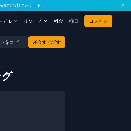
に。登録で無料クレジット！
Iモデル
リソース
料金
ログイン
日
トをコピー
今すぐ試す
ング