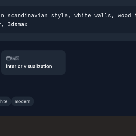
in scandinavian style, white walls, wood 
r, 3dsmax
構図
interior visualization
hite
modern