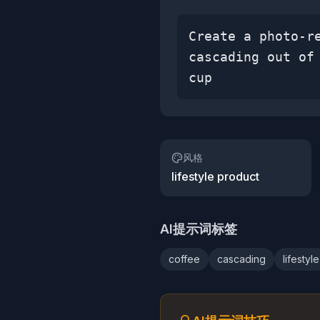
Create a photo-r
cascading out of
cup
风格
lifestyle product
AI提示词标签
coffee
cascading
lifestyle