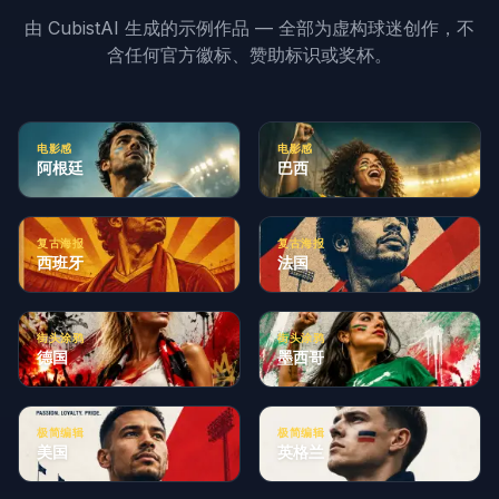
由 CubistAI 生成的示例作品 — 全部为虚构球迷创作，不
含任何官方徽标、赞助标识或奖杯。
电影感
电影感
阿根廷
巴西
复古海报
复古海报
西班牙
法国
街头涂鸦
街头涂鸦
德国
墨西哥
极简编辑
极简编辑
美国
英格兰