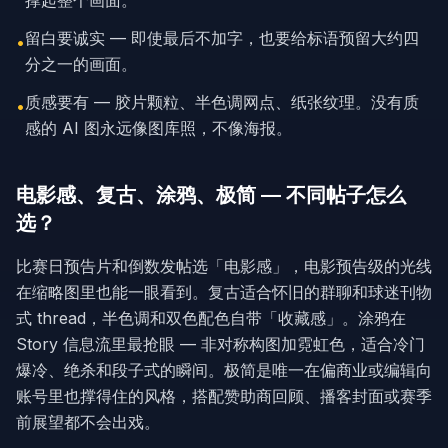
撑起整个画面。
留白要诚实 — 即使最后不加字，也要给标语预留大约四
•
分之一的画面。
质感要有 — 胶片颗粒、半色调网点、纸张纹理。没有质
•
感的 AI 图永远像图库照，不像海报。
电影感、复古、涂鸦、极简 — 不同帖子怎么
选？
比赛日预告片和倒数发帖选「电影感」，电影预告级的光线
在缩略图里也能一眼看到。复古适合怀旧的群聊和球迷刊物
式 thread，半色调和双色配色自带「收藏感」。涂鸦在
Story 信息流里最抢眼 — 非对称构图加霓虹色，适合冷门
爆冷、绝杀和段子式的瞬间。极简是唯一在偏商业或编辑向
账号里也撑得住的风格，搭配赞助商回顾、播客封面或赛季
前展望都不会出戏。