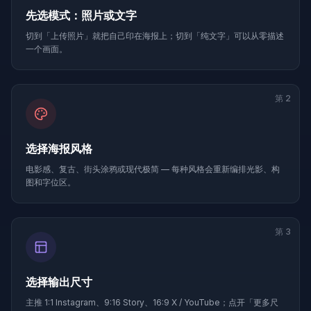
先选模式：照片或文字
切到「上传照片」就把自己印在海报上；切到「纯文字」可以从零描述
一个画面。
第
2
选择海报风格
电影感、复古、街头涂鸦或现代极简 — 每种风格会重新编排光影、构
图和字位区。
第
3
选择输出尺寸
主推 1:1 Instagram、9:16 Story、16:9 X / YouTube；点开「更多尺