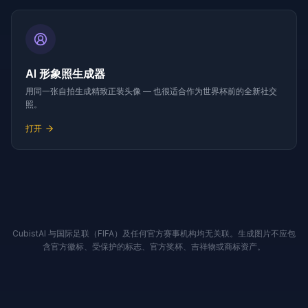
AI 形象照生成器
用同一张自拍生成精致正装头像 — 也很适合作为世界杯前的全新社交
照。
打开
CubistAI 与国际足联（FIFA）及任何官方赛事机构均无关联。生成图片不应包
含官方徽标、受保护的标志、官方奖杯、吉祥物或商标资产。