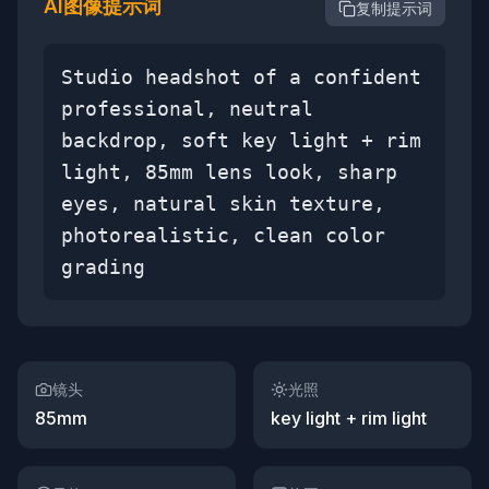
AI图像提示词
复制提示词
Studio headshot of a confident
professional, neutral
backdrop, soft key light + rim
light, 85mm lens look, sharp
eyes, natural skin texture,
photorealistic, clean color
grading
镜头
光照
85mm
key light + rim light