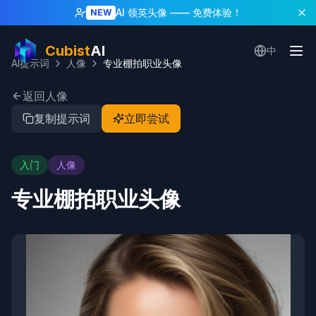
AI 领英头像
—— 免费体验！
NEW
Cubist
AI
中
AI提示词
人像
专业棚拍职业头像
返回人像
复制提示词
立即尝试
入门
人像
专业棚拍职业头像