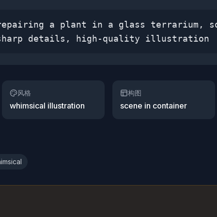
repairing a plant in a glass terrarium, s
sharp details, high-quality illustration
风格
构图
whimsical illustration
scene in container
imsical