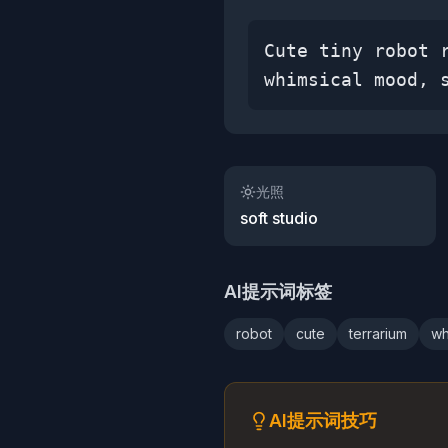
Cute tiny robot 
whimsical mood, 
光照
soft studio
AI提示词标签
robot
cute
terrarium
wh
AI提示词技巧