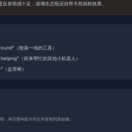
度反差萌感十足，玻璃生态瓶还自带天然画框效果。
ed around"（散落一地的工具）
obots helping"（前来帮忙的其他小机器人）
ree"（盆景树）
按钮，将完整AI提示词文本复制到剪贴板。