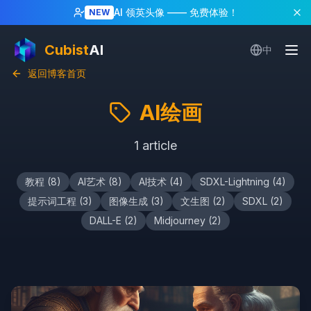
AI 领英头像
—— 免费体验！
NEW
Cubist
AI
中
返回博客首页
AI绘画
1
article
教程
(
8
)
AI艺术
(
8
)
AI技术
(
4
)
SDXL-Lightning
(
4
)
提示词工程
(
3
)
图像生成
(
3
)
文生图
(
2
)
SDXL
(
2
)
DALL-E
(
2
)
Midjourney
(
2
)