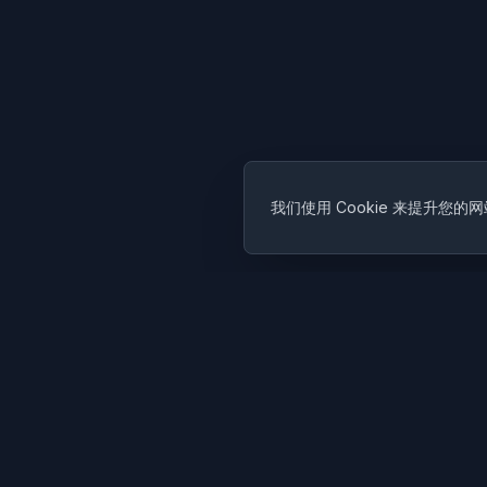
我们使用 Cookie 来提升您的
Cubist
AI
CubistAI 是一款免费的 AI 图片生成器和照片编辑器。使用 AI 模型
美图片，并通过强大的 AI 工具编辑照片。