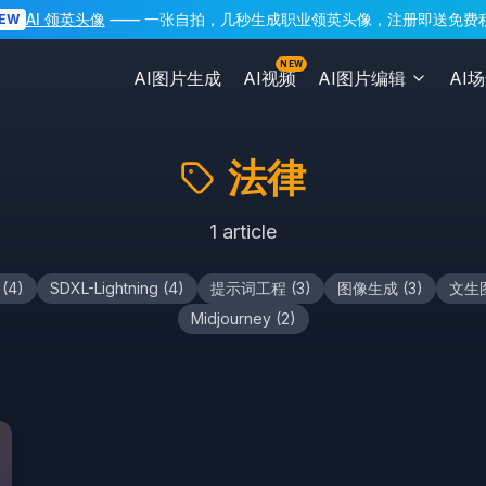
AI 领英头像
—— 一张自拍，几秒生成职业领英头像，注册即送免费
EW
NEW
AI图片生成
AI视频
AI图片编辑
AI
法律
1
article
(
4
)
SDXL-Lightning
(
4
)
提示词工程
(
3
)
图像生成
(
3
)
文生
Midjourney
(
2
)