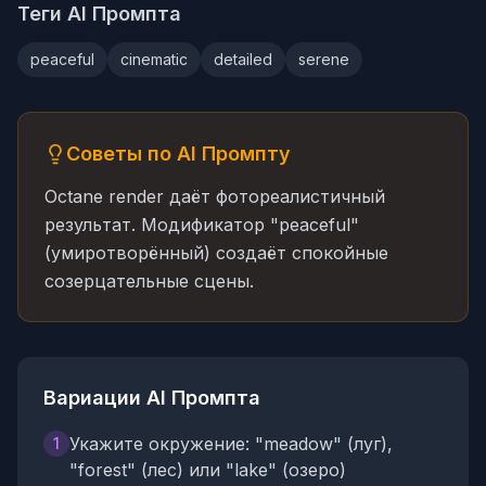
Теги AI Промпта
peaceful
cinematic
detailed
serene
Советы по AI Промпту
Octane render даёт фотореалистичный
результат. Модификатор "peaceful"
(умиротворённый) создаёт спокойные
созерцательные сцены.
Вариации AI Промпта
Укажите окружение: "meadow" (луг),
1
"forest" (лес) или "lake" (озеро)