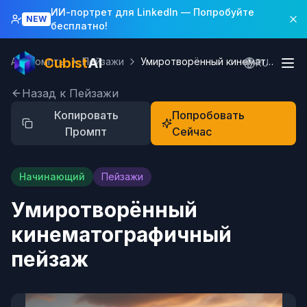
ИИ-портрет для LinkedIn
— Попробуйте
NEW
бесплатно!
Cubist
AI
AI Промпты
Пейзажи
Умиротворённый кинематографичный пейзаж
RU
Назад к Пейзажи
Копировать
Попробовать
Промпт
Сейчас
Начинающий
Пейзажи
Умиротворённый
кинематографичный
пейзаж