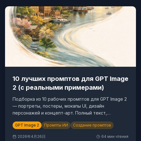
10 лучших промптов для GPT Image
2 (с реальными примерами)
Подборка из 10 рабочих промптов для GPT Image 2
— портреты, постеры, мокапы UI, дизайн
персонажей и концепт-арт. Полный текст,
реальный результат и разбор того, что в каждом
GPT Image 2
Промпты ИИ
Создание промптов
срабатывает.
2026年4月26日
64
мин чтения