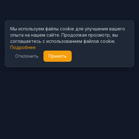
Мы используем файлы cookie для улучшения вашего
опыта на нашем сайте. Продолжая просмотр, вы
соглашаетесь с использованием файлов cookie.
Подробнее
Отклонить
Принять
Cubist
AI
CubistAI — бесплатный ИИ-генератор изображений и
фоторедактор. Создавайте потрясающие изображения с
помощью моделей ИИ и редактируйте фото мощными ИИ-
инструментами.