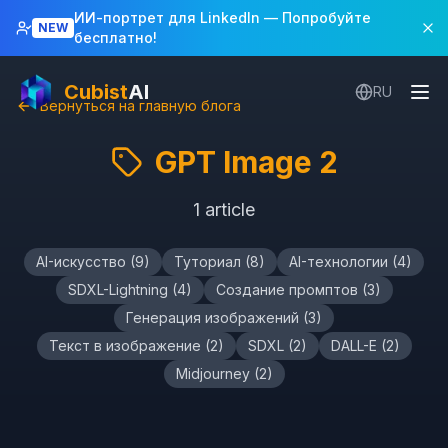
ИИ-портрет для LinkedIn
— Попробуйте
NEW
бесплатно!
Cubist
AI
RU
Вернуться на главную блога
GPT Image 2
1
article
AI-искусство
(
9
)
Туториал
(
8
)
AI-технологии
(
4
)
SDXL-Lightning
(
4
)
Создание промптов
(
3
)
Генерация изображений
(
3
)
Текст в изображение
(
2
)
SDXL
(
2
)
DALL-E
(
2
)
Midjourney
(
2
)