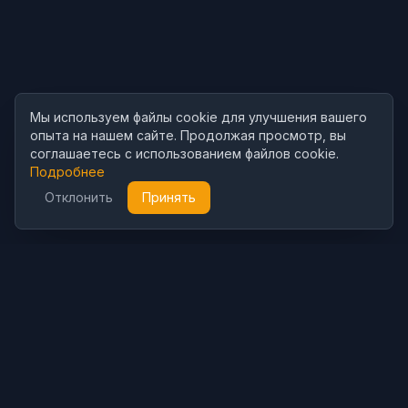
Мы используем файлы cookie для улучшения вашего
опыта на нашем сайте. Продолжая просмотр, вы
соглашаетесь с использованием файлов cookie.
Подробнее
Отклонить
Принять
Cubist
AI
CubistAI — бесплатный ИИ-генератор изображений и
фоторедактор. Создавайте потрясающие изображения с
помощью моделей ИИ и редактируйте фото мощными ИИ-
инструментами.