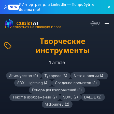
ИИ-портрет для LinkedIn
— Попробуйте
NEW
бесплатно!
Cubist
AI
RU
Вернуться на главную блога
Творческие
инструменты
1
article
AI-искусство
(
9
)
Туториал
(
8
)
AI-технологии
(
4
)
SDXL-Lightning
(
4
)
Создание промптов
(
3
)
Генерация изображений
(
3
)
Текст в изображение
(
2
)
SDXL
(
2
)
DALL-E
(
2
)
Midjourney
(
2
)