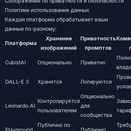
Соображения по приватности и безопасности
Политики использования данных
Каждая платформа обрабатывает ваши
данные по-разному:
Хранение
Приватность
Комм
Платформа
изображений
промптов
Полн
CubistAI
Опционально
Приватно
влад
Пров
DALL-E 3
Хранятся
Логируются
усло
Опционально
Контролируется
Завис
Leonardo.AI
для
пользователем
тари
сообщества
Публично по
Треб
Playground
Публично