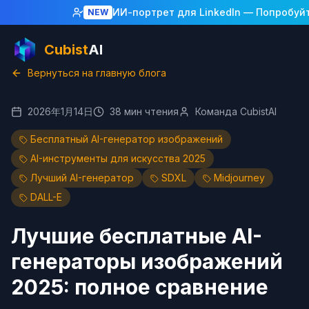
ИИ-портрет для LinkedIn
— Попробуйт
NEW
Cubist
AI
Вернуться на главную блога
2026年1月14日
38
мин чтения
Команда CubistAI
Бесплатный AI-генератор изображений
AI-инструменты для искусства 2025
Лучший AI-генератор
SDXL
Midjourney
DALL-E
Лучшие бесплатные AI-
генераторы изображений
2025: полное сравнение