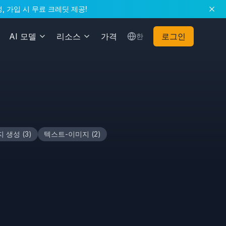
성, 가입 시 무료 크레딧 제공!
AI 모델
리소스
가격
로그인
한
지 생성
(
3
)
텍스트-이미지
(
2
)