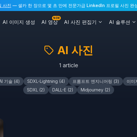
필 사진
— 셀카 한 장으로 몇 초 만에 전문가급 LinkedIn 프로필 사진 완
NEW
AI 이미지 생성
AI 영상
AI 사진 편집기
AI 솔루션
AI 사진
1
article
AI 기술
(
4
)
SDXL-Lightning
(
4
)
프롬프트 엔지니어링
(
3
)
이미
SDXL
(
2
)
DALL-E
(
2
)
Midjourney
(
2
)